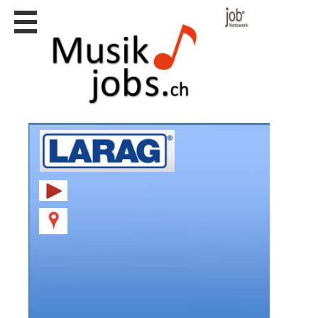
Stellen
finden
Stellen
inserieren
Personalberatungen
Personalberatungen
Tipp's
WERBUNG
publizieren
JOB-
App's
Lehrstellen
finden
Lehrstellen