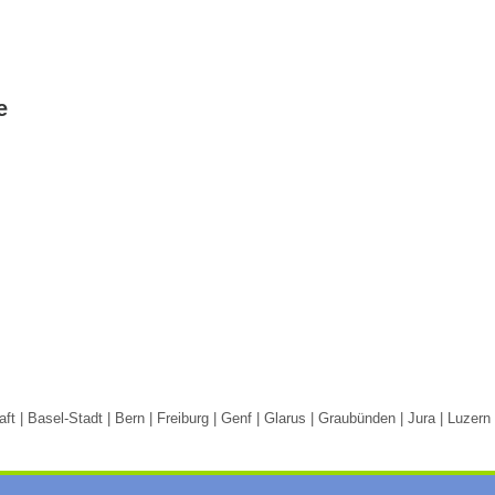
e
t | Basel-Stadt | Bern | Freiburg | Genf | Glarus | Graubünden | Jura | Luzer