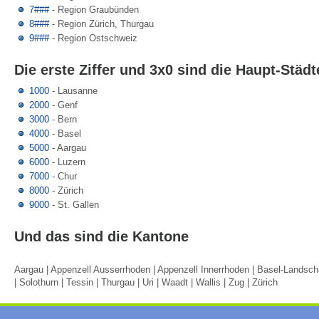
7###
- Region Graubünden
8###
- Region Zürich, Thurgau
9###
- Region Ostschweiz
Die erste Ziffer und 3x0 sind die Haupt-Städt
1000
- Lausanne
2000
- Genf
3000
- Bern
4000
- Basel
5000
- Aargau
6000
- Luzern
7000
- Chur
8000
- Zürich
9000
- St. Gallen
Und das sind die Kantone
Aargau | Appenzell Ausserrhoden | Appenzell Innerrhoden | Basel-Landschaf
| Solothurn | Tessin | Thurgau | Uri | Waadt | Wallis | Zug | Zürich