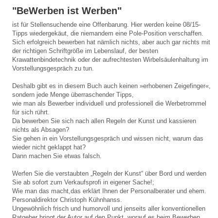
"BeWerben ist Werben"
ist für Stellensuchende eine Offenbarung. Hier werden keine 08/15-
Tipps wiedergekäut, die niemandem eine Pole-Position verschaffen.
Sich erfolgreich bewerben hat nämlich nichts, aber auch gar nichts mit
der richtigen Schriftgröße im Lebenslauf, der besten
Krawattenbindetechnik oder der aufrechtesten Wirbelsäulenhaltung im
Vorstellungsgespräch zu tun.
Deshalb gibt es in diesem Buch auch keinen »erhobenen Zeigefinger«,
sondern jede Menge überraschender Tipps,
wie man als Bewerber individuell und professionell die Werbetrommel
für sich rührt.
Da bewerben Sie sich nach allen Regeln der Kunst und kassieren
nichts als Absagen?
Sie gehen in ein Vorstellungsgespräch und wissen nicht, warum das
wieder nicht geklappt hat?
Dann machen Sie etwas falsch.
Werfen Sie die verstaubten „Regeln der Kunst“ über Bord und werden
Sie ab sofort zum Verkaufsprofi in eigener Sache!;
Wie man das macht,das erklärt Ihnen der Personalberater und ehem.
Personaldirektor Christoph Kühnhanss.
Ungewöhnlich frisch und humorvoll und jenseits aller konventionellen
Ratgeber bringt der Autor auf den Punkt, worauf es beim Bewerben