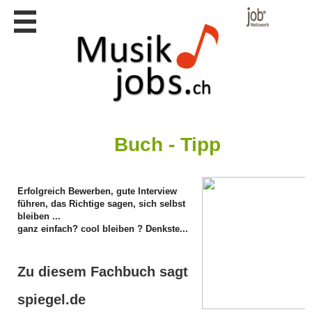
Stellen
finden
Stellen
inserieren
Personalberatungen
Personalberatungen
Tipp's
Buch - Tipp
WERBUNG
publizieren
Erfolgreich Bewerben, gute Interview
JOB-
führen, das Richtige sagen, sich selbst
App's
bleiben ...
ganz einfach? cool bleiben ? Denkste...
Lehrstellen
finden
Lehrstellen
Zu diesem Fachbuch sagt
gratis
inserieren
spiegel.de