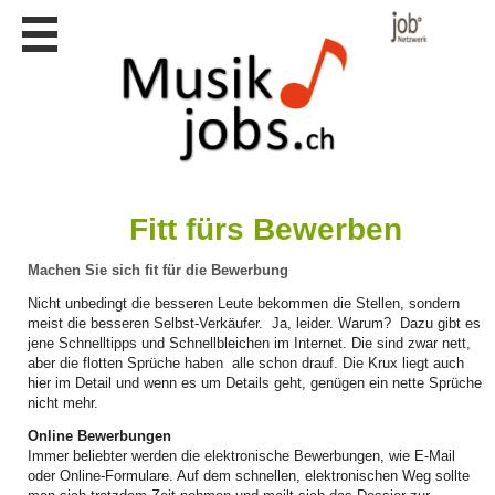
Stellen
finden
Stellen
inserieren
Personalberatungen
Personalberatungen
Tipp's
Fitt fürs Bewerben
WERBUNG
Machen Sie sich fit für die Bewerbung
publizieren
Nicht unbedingt die besseren Leute bekommen die Stellen, sondern
JOB-
meist die besseren Selbst-Verkäufer. Ja, leider. Warum? Dazu gibt es
App's
jene Schnelltipps und Schnellbleichen im Internet. Die sind zwar nett,
aber die flotten Sprüche haben alle schon drauf. Die Krux liegt auch
Lehrstellen
hier im Detail und wenn es um Details geht, genügen ein nette Sprüche
finden
nicht mehr.
Lehrstellen
Online Bewerbungen
gratis
Immer beliebter werden die elektronische Bewerbungen, wie E-Mail
inserieren
oder Online-Formulare. Auf dem schnellen, elektronischen Weg sollte