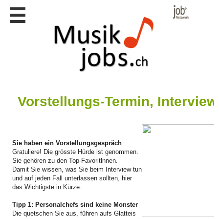
Stellen
finden
Stellen
inserieren
Personalberatungen
Personalberatungen
Tipp's
Vorstellungs-Termin, Interview
WERBUNG
publizieren
JOB-
Sie haben ein Vorstellungsgespräch
App's
Gratuliere! Die grösste Hürde ist genommen.
Sie gehören zu den Top-Favoritlnnen.
Lehrstellen
Damit Sie wissen, was Sie beim Interview tun
finden
und auf jeden Fall unterlassen sollten, hier
das Wichtigste in Kürze:
Lehrstellen
gratis
inserieren
Tipp 1: Personalchefs sind keine Monster
Die quetschen Sie aus, führen aufs Glatteis