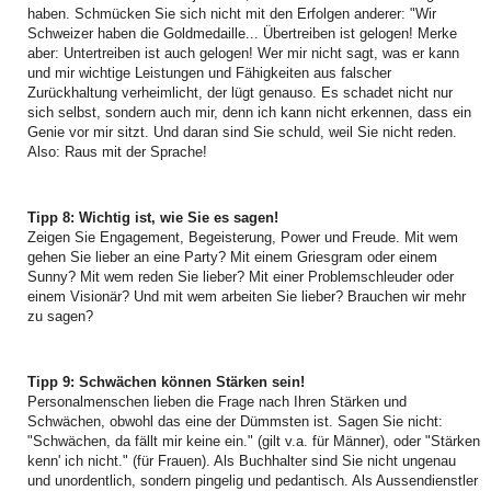
haben. Schmücken Sie sich nicht mit den Erfolgen anderer: "Wir
Schweizer haben die Goldmedaille... Übertreiben ist gelogen! Merke
aber: Untertreiben ist auch gelogen! Wer mir nicht sagt, was er kann
und mir wichtige Leistungen und Fähigkeiten aus falscher
Zurückhaltung verheimlicht, der lügt genauso. Es schadet nicht nur
sich selbst, sondern auch mir, denn ich kann nicht erkennen, dass ein
Genie vor mir sitzt. Und daran sind Sie schuld, weil Sie nicht reden.
Also: Raus mit der Sprache!
Tipp 8: Wichtig ist, wie Sie es sagen!
Zeigen Sie Engagement, Begeisterung, Power und Freude. Mit wem
gehen Sie lieber an eine Party? Mit einem Griesgram oder einem
Sunny? Mit wem reden Sie lieber? Mit einer Problemschleuder oder
einem Visionär? Und mit wem arbeiten Sie lieber? Brauchen wir mehr
zu sagen?
Tipp 9: Schwächen können Stärken sein!
Personalmenschen lieben die Frage nach Ihren Stärken und
Schwächen, obwohl das eine der Dümmsten ist. Sagen Sie nicht:
"Schwächen, da fällt mir keine ein." (gilt v.a. für Männer), oder "Stärken
kenn' ich nicht." (für Frauen). Als Buchhalter sind Sie nicht ungenau
und unordentlich, sondern pingelig und pedantisch. Als Aussendienstler