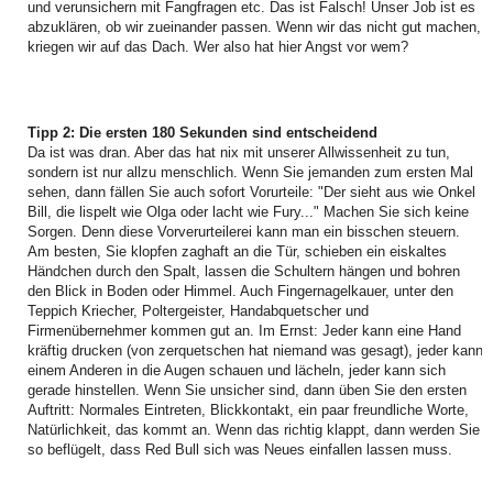
und verunsichern mit Fangfragen etc. Das ist Falsch! Unser Job ist es
abzuklären, ob wir zueinander passen. Wenn wir das nicht gut machen,
kriegen wir auf das Dach. Wer also hat hier Angst vor wem?
Tipp 2: Die ersten 180 Sekunden sind entscheidend
Da ist was dran. Aber das hat nix mit unserer Allwissenheit zu tun,
sondern ist nur allzu menschlich. Wenn Sie jemanden zum ersten Mal
sehen, dann fällen Sie auch sofort Vorurteile: "Der sieht aus wie Onkel
Bill, die lispelt wie Olga oder lacht wie Fury..." Machen Sie sich keine
Sorgen. Denn diese Vorverurteilerei kann man ein bisschen steuern.
Am besten, Sie klopfen zaghaft an die Tür, schieben ein eiskaltes
Händchen durch den Spalt, lassen die Schultern hängen und bohren
den Blick in Boden oder Himmel. Auch Fingernagelkauer, unter den
Teppich Kriecher, Poltergeister, Handabquetscher und
Firmenübernehmer kommen gut an. Im Ernst: Jeder kann eine Hand
kräftig drucken (von zerquetschen hat niemand was gesagt), jeder kann
einem Anderen in die Augen schauen und lächeln, jeder kann sich
gerade hinstellen. Wenn Sie unsicher sind, dann üben Sie den ersten
Auftritt: Normales Eintreten, Blickkontakt, ein paar freundliche Worte,
Natürlichkeit, das kommt an. Wenn das richtig klappt, dann werden Sie
so beflügelt, dass Red Bull sich was Neues einfallen lassen muss.