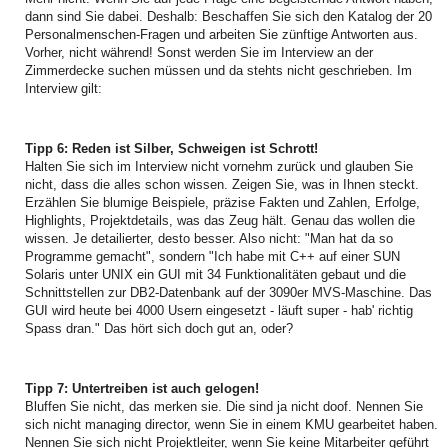
dann sind Sie dabei. Deshalb: Beschaffen Sie sich den Katalog der 20
Personalmenschen-Fragen und arbeiten Sie zünftige Antworten aus.
Vorher, nicht während! Sonst werden Sie im Interview an der
Zimmerdecke suchen müssen und da stehts nicht geschrieben. Im
Interview gilt:
Tipp 6: Reden ist Silber, Schweigen ist Schrott!
Halten Sie sich im Interview nicht vornehm zurück und glauben Sie
nicht, dass die alles schon wissen. Zeigen Sie, was in Ihnen steckt.
Erzählen Sie blumige Beispiele, präzise Fakten und Zahlen, Erfolge,
Highlights, Projektdetails, was das Zeug hält. Genau das wollen die
wissen. Je detailierter, desto besser. Also nicht: "Man hat da so
Programme gemacht", sondern "Ich habe mit C++ auf einer SUN
Solaris unter UNIX ein GUI mit 34 Funktionalitäten gebaut und die
Schnittstellen zur DB2-Datenbank auf der 3090er MVS-Maschine. Das
GUI wird heute bei 4000 Usern eingesetzt - läuft super - hab' richtig
Spass dran." Das hört sich doch gut an, oder?
Tipp 7: Untertreiben ist auch gelogen!
Bluffen Sie nicht, das merken sie. Die sind ja nicht doof. Nennen Sie
sich nicht managing director, wenn Sie in einem KMU gearbeitet haben.
Nennen Sie sich nicht Projektleiter, wenn Sie keine Mitarbeiter geführt