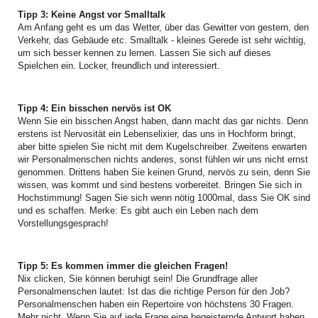
Tipp 3: Keine Angst vor Smalltalk
Am Anfang geht es um das Wetter, über das Gewitter von gestern, den
Verkehr, das Gebäude etc. Smalltalk - kleines Gerede ist sehr wichtig,
um sich besser kennen zu lernen. Lassen Sie sich auf dieses
Spielchen ein. Locker, freundlich und interessiert.
Tipp 4: Ein bisschen nervös ist OK
Wenn Sie ein bisschen Angst haben, dann macht das gar nichts. Denn
erstens ist Nervosität ein Lebenselixier, das uns in Hochform bringt,
aber bitte spielen Sie nicht mit dem Kugelschreiber. Zweitens erwarten
wir Personalmenschen nichts anderes, sonst fühlen wir uns nicht ernst
genommen. Drittens haben Sie keinen Grund, nervös zu sein, denn Sie
wissen, was kommt und sind bestens vorbereitet. Bringen Sie sich in
Hochstimmung! Sagen Sie sich wenn nötig 1000mal, dass Sie OK sind
und es schaffen. Merke: Es gibt auch ein Leben nach dem
Vorstellungsgesprach!
Tipp 5: Es kommen immer die gleichen Fragen!
Nix clicken, Sie können beruhigt sein! Die Grundfrage aller
Personalmenschen lautet: Ist das die richtige Person für den Job?
Personalmenschen haben ein Repertoire von höchstens 30 Fragen.
Mehr nicht. Wenn Sie auf jede Frage eine begeisternde Antwort haben,