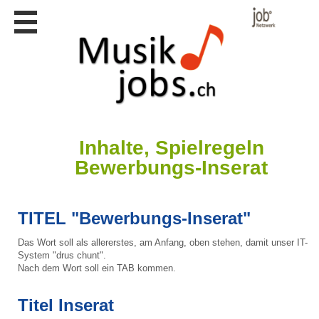
Stellen
finden
Stellen
inserieren
Personalberatungen
Personalberatungen
Tipp's
Inhalte, Spielregeln
Bewerbungs-Inserat
WERBUNG
publizieren
JOB-
App's
TITEL "Bewerbungs-Inserat"
Lehrstellen
Das Wort soll als allererstes, am Anfang, oben stehen, damit unser IT-
finden
System "drus chunt".
Nach dem Wort soll ein TAB kommen.
Lehrstellen
gratis
inserieren
Titel Inserat