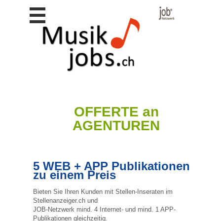
Stellen
finden
Stellen
inserieren
Personalberatungen
Personalberatungen
Tipp's
OFFERTE an
WERBUNG
AGENTUREN
publizieren
JOB-
App's
5 WEB + APP Publikationen
Lehrstellen
zu einem Preis
finden
Lehrstellen
Bieten Sie Ihren Kunden mit Stellen-Inseraten im
gratis
Stellenanzeiger.ch und
inserieren
JOB-Netzwerk mind. 4 Internet- und mind. 1 APP-
Publikationen gleichzeitig.