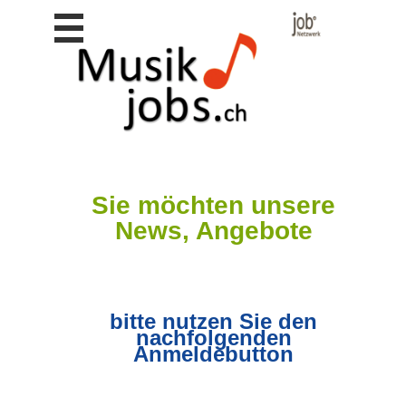
Stellen
finden
Stellen
inserieren
Personalberatungen
Personalberatungen
Tipp's
Sie möchten unsere
WERBUNG
News, Angebote
publizieren
JOB-
App's
Lehrstellen
bitte nutzen Sie den
finden
nachfolgenden
Anmeldebutton
Lehrstellen
gratis
inserieren