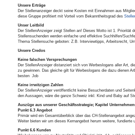
Unsere Erträge
Der Stellenanzeiger deckt seine Kosten mit Einnahmen aus Mitgli
diese Gruppe profitiert mit Vorteil vom Bekanntheitsgrad des
Stelle
Unser Leitbild
Der StellenAnzeiger zeigt Stellen an! Dieses Motto ist 1. Prioritä
Stellensuchenden werden einfache und effektive Suchhilfen/Suchfe
Thema Stellensuche geboten: Z.B. Interviewtipps, Arbeitsrecht, U
Unsere Credos
Keine falschen Versprechungen
Der StellenAnzeiger distanziert sich von Werbeslogans aller Art, 
zu gewinnen. Das gleiche gilt für Werbeslogans die dazu dienen Ar
besten Job
Keine irrwitzigen Zahlen
Der StellenAnzeiger veröffentlicht keine Besucherdaten und Seite
den Aussagen, wäre die ganze Schweiz inkl. Kind und Baby auf St
Auszüge aus unserer Geschäftsstrategie; Kapitel Unternehmen
Punkt 6.3 Angebot
P
rimär wird ein Gesamtüberblick über das CH-Stellenangebot angez
Weiter
bieten wir um dieses Kernangebot herum weitere, fundierte 
Punkt 6.6 Kunden