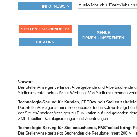
Musik-Jobs.ch + Event-Jobs.c
INFO, NEWS >
>>
STELLEN + SUCHENDE
MENUE
FIRMEN + INSERENTEN
ÜBER UNS
Vorwort
Der StellenAnzeiger verbindet Arbeitgebende und Arbeitsuchende dir
Stelleninserate, sekundär für Werbung. Von Stellensuchenden verla
Technologie-Sprung für Kunden, FEEDex holt Stellen zeitgleic
Der StellenAnzeiger ist eine Stellenbörse, technisch weitestgehend
der StellenAnzeiger Anzeigen zu Publikation auf und garantiert de
XML-Tabellen, Katalogisierungen und Zuordnungen.
Technologie-Sprung für Stellensuchende, FASTselect bringt Re
Der StellenAnzeiger zeigt Suchenden die Resultate innert 200 Mill