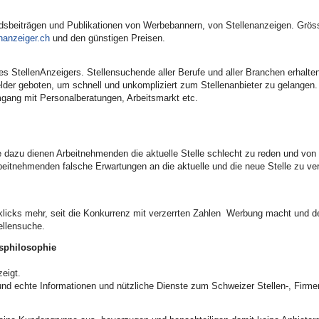
edsbeiträgen und Publikationen von Werbebannern, von Stellenanzeigen. Gr
nanzeiger.ch
und den günstigen Preisen.
t des StellenAnzeigers. Stellensuchende aller Berufe und aller Branchen erhal
lder geboten, um schnell und unkompliziert zum Stellenanbieter zu gelangen.
mgang mit Personalberatungen, Arbeitsmarkt etc.
die dazu dienen Arbeitnehmenden die aktuelle Stelle schlecht zu reden und v
beitnehmenden falsche Erwartungen an die aktuelle und die neue Stelle zu ver
nklicks mehr, seit die Konkurrenz mit verzerrten Zahlen Werbung macht und d
ellensuche.
sphilosophie
eigt.
und echte Informationen und nützliche Dienste zum Schweizer Stellen-, Firme