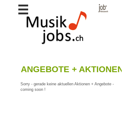
Stellen
finden
Stellen
inserieren
Personalberatungen
Personalberatungen
Tipp's
ANGEBOTE + AKTIONEN
WERBUNG
publizieren
Sorry - gerade keine aktuellen Aktionen + Angebote -
JOB-
coming soon !
App's
Lehrstellen
finden
Lehrstellen
gratis
inserieren