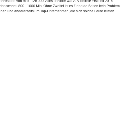
hreslohn von max. 126'000. Alles darüber war ALV-befreit! Erst seit 2014
schnell 800 - 1000 Mio. Ohne Zweifel ist es für beide Seiten kein Problem
ienen und andererseits um Top-Unternehmen, die sich solche Leute leisten