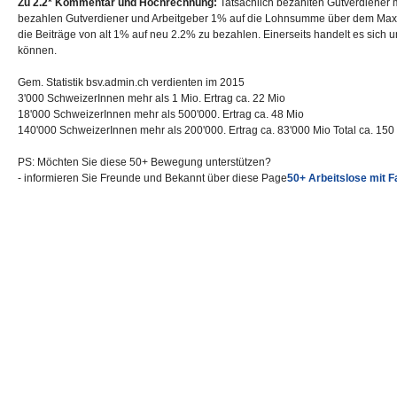
Zu 2.2* Kommentar und Hochrechnung:
Tatsächlich bezahlten Gutverdiener m
bezahlen Gutverdiener und Arbeitgeber 1% auf die Lohnsumme über dem Max. E
die Beiträge von alt 1% auf neu 2.2% zu bezahlen. Einerseits handelt es sich
können.
Gem. Statistik bsv.admin.ch verdienten im 2015
3'000 SchweizerInnen mehr als 1 Mio. Ertrag ca. 22 Mio
18'000 SchweizerInnen mehr als 500'000. Ertrag ca. 48 Mio
140'000 SchweizerInnen mehr als 200'000. Ertrag ca. 83'000 Mio Total ca. 150
PS: Möchten Sie diese 50+ Bewegung unterstützen?
- informieren Sie Freunde und Bekannt über diese Page
50+ Arbeitslose mit F