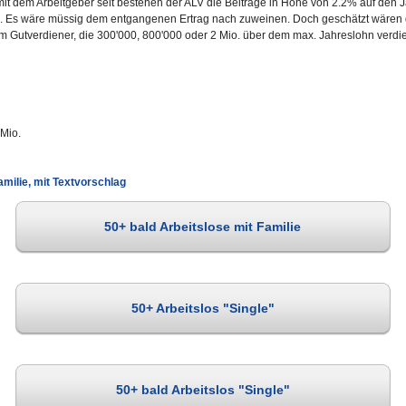
it dem Arbeitgeber seit bestehen der ALV die Beiträge in Höhe von 2.2% auf den Ja
s wäre müssig dem entgangenen Ertrag nach zuweinen. Doch geschätzt wären das 
 um Gutverdiener, die 300'000, 800'000 oder 2 Mio. über dem max. Jahreslohn verd
 Mio.
amilie, mit Textvorschlag
50+ bald Arbeitslose mit Familie
50+ Arbeitslos "Single"
50+ bald Arbeitslos "Single"